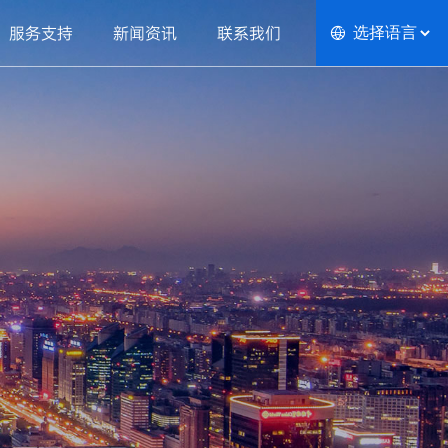
服务支持
新闻资讯
联系我们