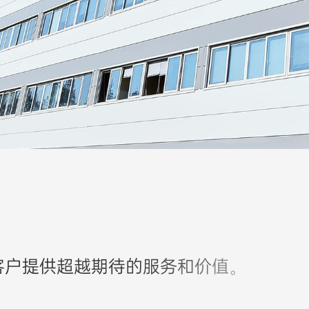
客
户
提
供
超
越
期
待
的
服
务
和
价
值
。