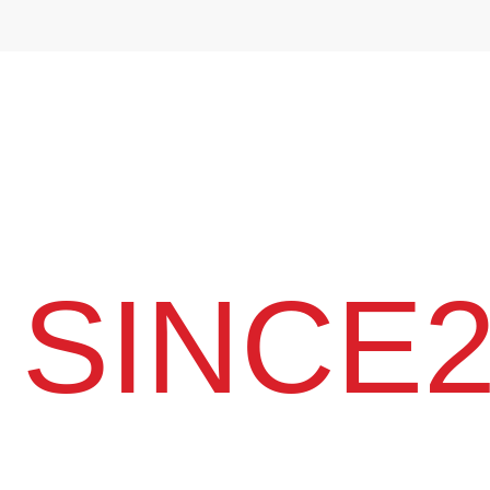
SINCE2