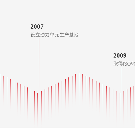
2007
设立动力单元生产基地
2009
取得ISO9