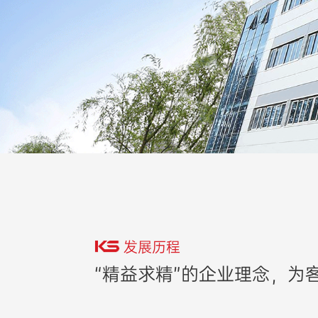
发展历程
“
精
益
求
精
”
的
企
业
理
念
，
为