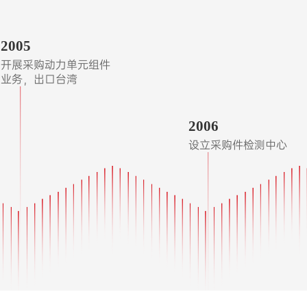
2005
开展采购动力单元组件
业务，出口台湾
2006
设立采购件检测中心