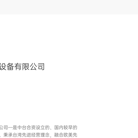
设
备
有
限
公
司
公司—是中台合资设立的、国内较早的
。秉承台湾先进经营理念，融合欧美先