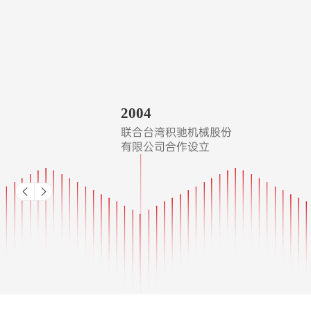
2004
联合台湾积驰机械股份
有限公司合作设立