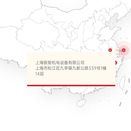
上海极智机电设备有限公司

上海市松江区九亭镇九新公路339号1幢
14层